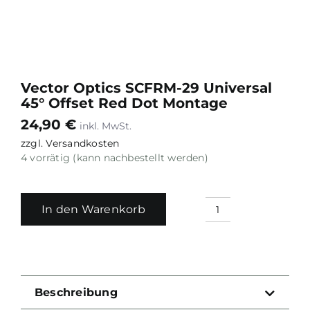
Vector Optics SCFRM-29 Universal
45° Offset Red Dot Montage
24,90
€
zzgl.
Versandkosten
4 vorrätig (kann nachbestellt werden)
In den Warenkorb
Vector
Optics
SCFRM-
29
Universal
Beschreibung
45°