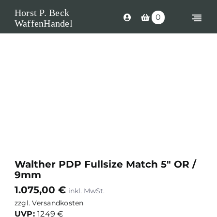
Skip
Horst P. Beck
0
to
Togg
WaffenHandel
content
Navi
Shop
Langwaffen
Kurzwaffen
Munition
Waffen Ersatzteile
Optik
Walther PDP Fullsize Match 5″ OR /
9mm
Zubehör
1.075,00
€
Search
zzgl.
Versandkosten
UVP:
1249 €
for: