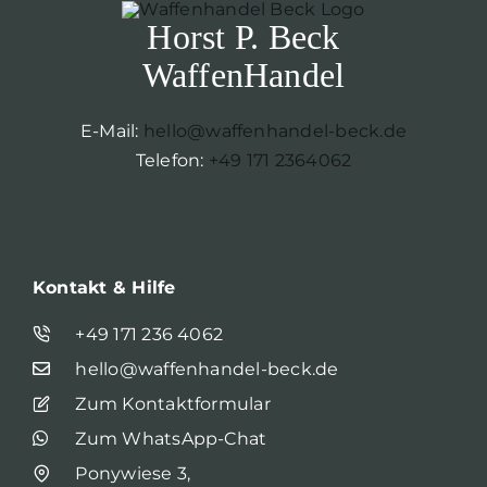
Skip
Horst P. Beck
to
WaffenHandel
content
E-Mail:
hello@waffenhandel-beck.de
Telefon:
+49 171 2364062
Kontakt & Hilfe
+49 171 236 4062
hello@waffenhandel-beck.de
Zum Kontaktformular
Zum WhatsApp-Chat
Ponywiese 3,