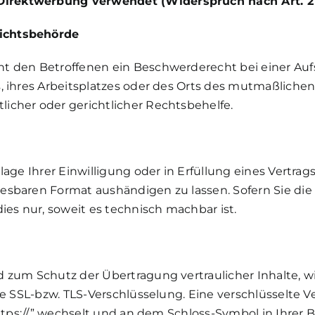
irektwerbung verwendet (Widerspruch nach Art. 21
ichtsbehörde
ht den Betroffenen ein Beschwerderecht bei einer Au
s, ihres Arbeitsplatzes oder des Orts des mutmaßlich
icher oder gerichtlicher Rechtsbehelfe.
age Ihrer Einwilligung oder in Erfüllung eines Vertrags
esbaren Format aushändigen zu lassen. Sofern Sie die
ies nur, soweit es technisch machbar ist.
 zum Schutz der Übertragung vertraulicher Inhalte, w
ine SSL-bzw. TLS-Verschlüsselung. Eine verschlüsselte 
https://” wechselt und an dem Schloss-Symbol in Ihrer B