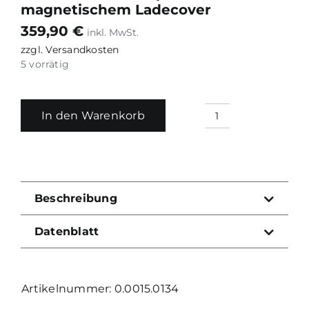
magnetischem Ladecover
359,90
€
zzgl.
Versandkosten
5 vorrätig
In den Warenkorb
Olight
Osight
XR
Red
Dot
Beschreibung
Sight
/
Datenblatt
3.0MOA
&
6.0MOA
0.0015.0134
/
mit