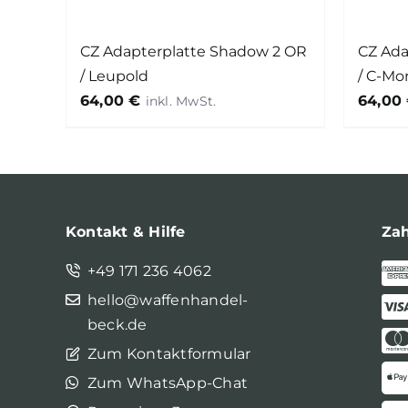
CZ Adapterplatte Shadow 2 OR
CZ Ada
/ Leupold
/ C-Mo
64,00
€
64,00
Kontakt & Hilfe
Za
+49 171 236 4062
hello@waffenhandel-
beck.de
Zum Kontaktformular
Zum WhatsApp-Chat