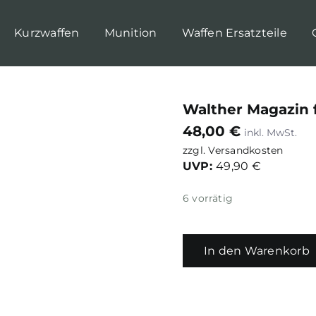
Kurzwaffen
Munition
Waffen Ersatzteile
Walther Magazin f
48,00
€
zzgl.
Versandkosten
UVP:
49,90 €
6 vorrätig
In den Warenkorb