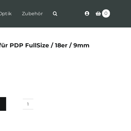
0
Optik
Zubehör
ür PDP FullSize / 18er / 9mm
Walther
Magazin
für
PDP