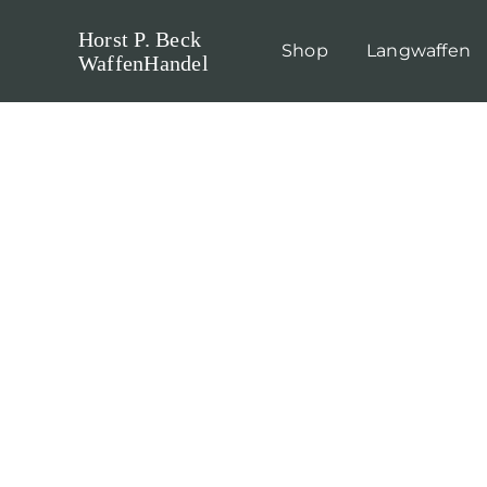
Skip
Horst P. Beck
to
Shop
Langwaffen
WaffenHandel
content