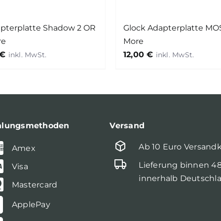
pterplatte Shadow 2 OR
Glock Adapterplatte MOS
re
More
€
12,00
€
hlungsmethoden
Versand
Ab 10 Euro Versand
Amex
Lieferung binnen 4
Visa
innerhalb Deutschl
Mastercard
ApplePay