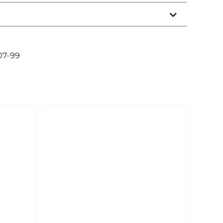
34
/
17+2
Menge
07-99