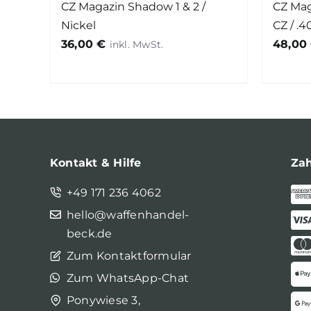
CZ Magazin Shadow 1 & 2 /
CZ Maga
Nickel
CZ / .
36,00
€
48,00
Kontakt & Hilfe
Za
+49 171 236 4062
hello@waffenhandel-
beck.de
Zum Kontaktformular
Zum WhatsApp-Chat
Ponywiese 3,