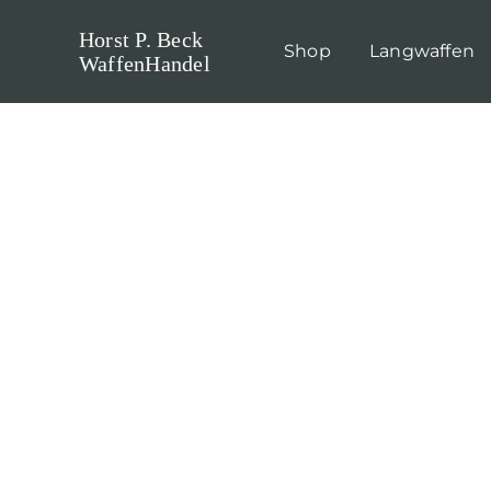
Skip
Horst P. Beck
to
Shop
Langwaffen
WaffenHandel
content