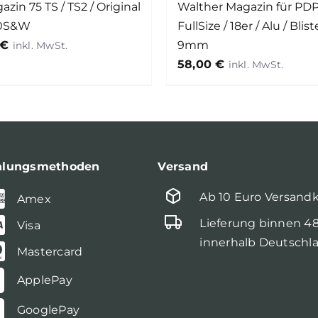
zin 75 TS / TS2 / Original
Walther Magazin für PD
40S&W
FullSize / 18er / Alu / Blist
€
9mm
58,00
€
hlungsmethoden
Versand
Ab 10 Euro Versand
Amex
Lieferung binnen 4
Visa
innerhalb Deutschl
Mastercard
ApplePay
GooglePay