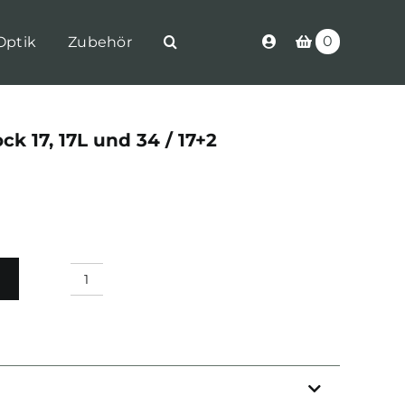
0
Optik
Zubehör
k 17, 17L und 34 / 17+2
Glock
Magazin
Glock
17,
17L
und