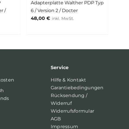
P
Adapterplatte Walther PDP Typ
er /
6 / Version 2 / Docter
48,00
€
Service
kosten
Hilfe & Kontakt
Garantiebedingungen
8h
Rücksendung /
ands
Widerruf
Widerrufsformular
AGB
Impressum