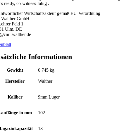
cs ready, co-witness-fähig .
antwortlicher Wirtschaftsakteur gemäß EU-Verordnung
l Walther GmbH
ehrer Feld 1
81 Ulm, DE
@carl-walther.de
nblatt
sätzliche Informationen
Gewicht
0,745 kg
Hersteller
Walther
Kaliber
9mm Luger
Lauflänge in mm
102
agazinkapazität
18