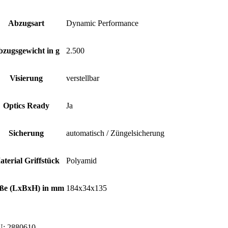
Abzugsart
Dynamic Performance
zugsgewicht in g
2.500
Visierung
verstellbar
Optics Ready
Ja
Sicherung
automatisch / Züngelsicherung
terial Griffstück
Polyamid
ße (LxBxH) in mm
184x34x135
U:
2880610