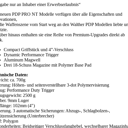
abe nur an Inhaber einer Erwerbserlaubnis“
 neuen PDP PRO NT Modelle verfügen über alle Eigenschaften und
vationen,
die Waffenszene vom Start weg an den Walther PDP Modellen liebte u
tzte.
̈ber hinaus enthalten sie eine Reihe von Premium-Upgrades direkt ab
k.
Compact Griffstück und 4”-Verschluss
Dynamic Performance Trigger
Aluminum Magwell
Drei 18-Schuss Magazine mit Polymer Base Pad
hnische Daten:
icht: ca. 700g
erung: Höhen- und seitenverstellbare 3-dot Polymervisierung
ug: Performance Duty Trigger
ugsgewicht: 2500 g
iber. 9mm Luger
flänge: 102mm (4″)
erung. 3 automatische Sicherungen: Abzugs-, Schlagbolzen-,
tzensicherung (Unterbrecher)
f: Polygon
nderheiten: Beidseitiger Verschlussfanghebel, wechselbarer Magazinha