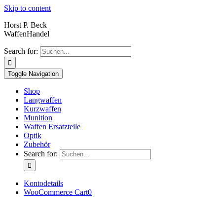
Skip to content
Horst P. Beck
WaffenHandel
Search for:
Toggle Navigation
Shop
Langwaffen
Kurzwaffen
Munition
Waffen Ersatzteile
Optik
Zubehör
Search for:
Kontodetails
WooCommerce Cart
0