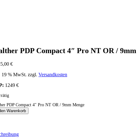
lther PDP Compact 4″ Pro NT OR / 9mm
45,00
€
l. 19 % MwSt.
zzgl.
Versandkosten
P:
1249 €
rrätig
her PDP Compact 4" Pro NT OR / 9mm Menge
 den Warenkorb
chreibung