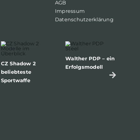
AGB
Impressum
Datenschutzerklärung
Die
Walther PDP – ein
mo
CZ Shadow 2
Erfolgsmodell
Pol
beliebteste
Sportwaffe