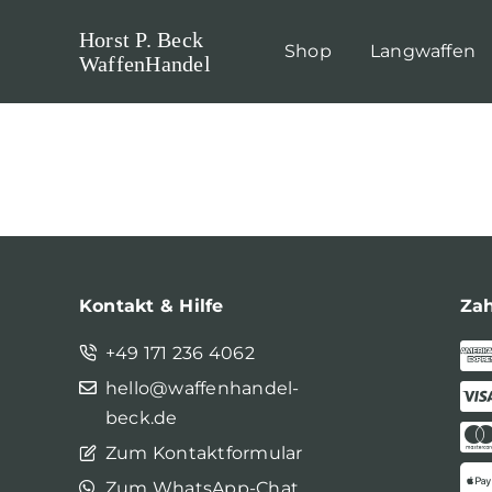
Skip
Horst P. Beck
to
Shop
Langwaffen
WaffenHandel
content
Kontakt & Hilfe
Za
+49 171 236 4062
hello@waffenhandel-
beck.de
Zum Kontaktformular
Zum WhatsApp-Chat