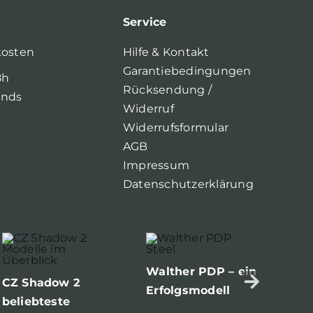
Service
kosten
Hilfe & Kontakt
Garantiebedingungen
8h
Rücksendung /
ands
Widerruf
Widerrufsformular
AGB
Impressum
Datenschutzerklärung
Die
Walther PDP – ein
mo
CZ Shadow 2
Erfolgsmodell
Pol
beliebteste