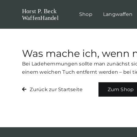
Skip
Horst P. Beck
to
Shop
Langwaffen
WaffenHandel
content
Was mache ich, wenn m
Bei Ladehemmungen sollte man zunächst sicher
einem weichen Tuch entfernt werden – bei tie
Zurück zur Startseite
Zum Shop