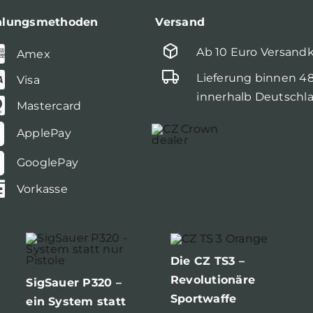
hlungsmethoden
Versand
Ab 10 Euro Versand
Amex
Lieferung binnen 4
Visa
innerhalb Deutschl
Mastercard
ApplePay
GooglePay
Vorkasse
Die CZ TS3 –
Revolutionäre
SigSauer P320 –
Sportwaffe
ein System statt