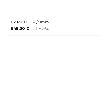
CZ P-10 F OR / 9mm
645,00
€