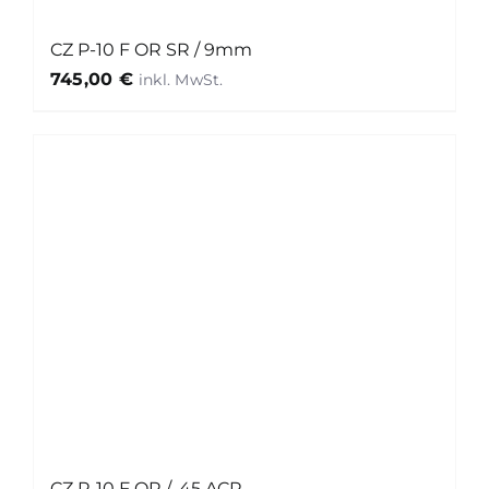
CZ P-10 F OR SR / 9mm
745,00
€
CZ P-10 F OR / .45 ACP