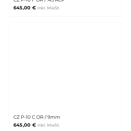
645,00
€
CZ P-10 C OR / 9mm
645,00
€