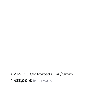
CZ P-10 C OR Ported COA / 9mm
1.435,00
€