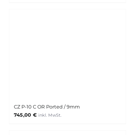
CZ P-10 C OR Ported / 9mm
745,00
€