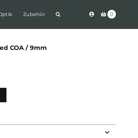
0
Optik
Zubehör
ted COA / 9mm