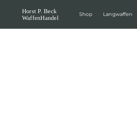
Skip
Horst P. Beck
to
Shop
Langwaffen
WaffenHandel
content