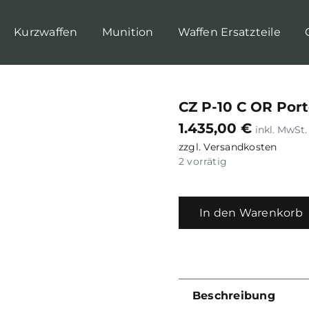
Kurzwaffen
Munition
Waffen Ersatzteile
CZ P-10 C OR Por
1.435,00
€
zzgl.
Versandkosten
2 vorrätig
In den Warenkorb
Beschreibung