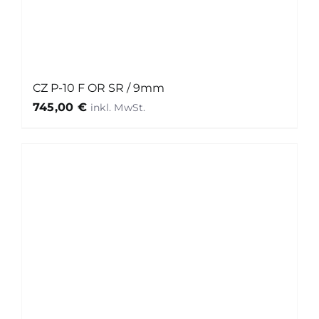
CZ P-10 F OR SR / 9mm
745,00
€