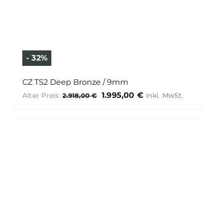
- 32%
CZ TS2 Deep Bronze / 9mm
Ursprünglicher
Aktuelle
1.995,00
€
Alter Preis:
2.918,00
€
Preis
Preis
war:
ist:
2.918,00 €
1.995,00 