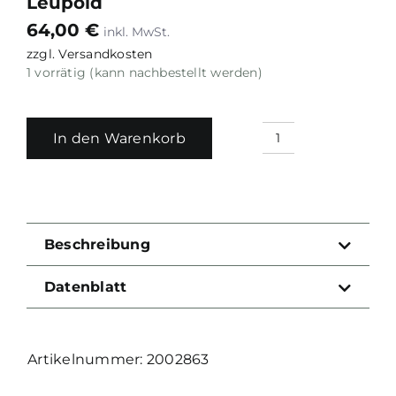
Leupold
64,00
€
zzgl.
Versandkosten
1 vorrätig (kann nachbestellt werden)
In den Warenkorb
CZ
Adapterplatte
Shadow
2
OR
Beschreibung
/
Leupold
Datenblatt
Menge
2002863