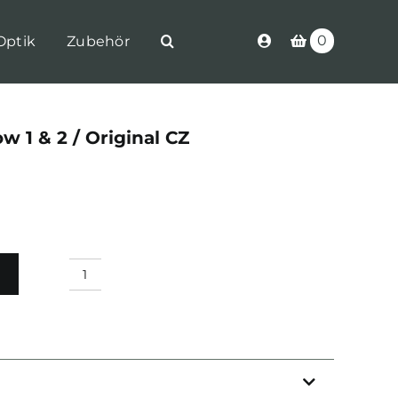
0
Optik
Zubehör
 1 & 2 / Original CZ
CZ
Magazin
Shadow
1
&
2