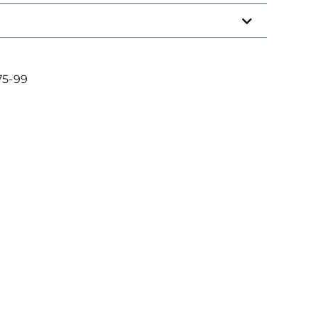
/
Original
CZ
Menge
75-99