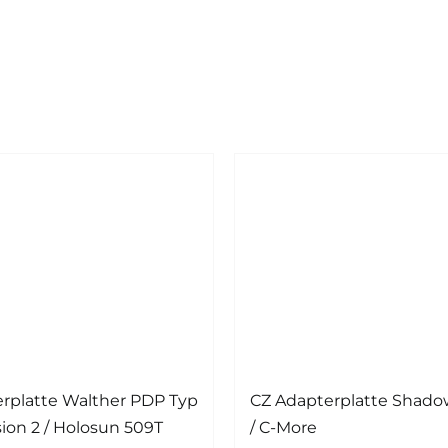
rplatte Walther PDP Typ
CZ Adapterplatte Shado
sion 2 / Holosun 509T
/ C-More