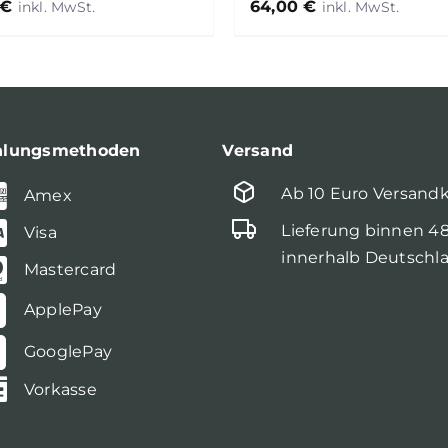
€
64,00
€
hlungsmethoden
Versand
Ab 10 Euro Versand
Amex
Lieferung binnen 4
Visa
innerhalb Deutschl
Mastercard
ApplePay
GooglePay
Vorkasse