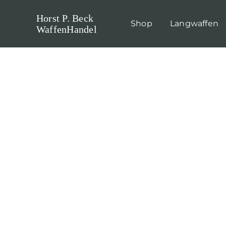
Skip
Horst P. Beck
to
Shop
Langwaffen
WaffenHandel
content