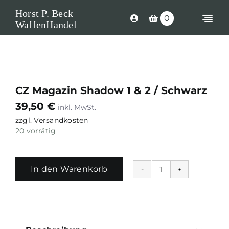
Skip
Horst P. Beck
0
to
Togg
WaffenHandel
content
Navi
Shop
Langwaffen
CZ Magazin Shadow 1 & 2 / Schwarz
Kurzwaffen
39,50
€
Munition
zzgl.
Versandkosten
20 vorrätig
Waffen Ersatzteile
Optik
In den Warenkorb
CZ
Magazin
Zubehör
Shadow
1
Search
&
for: