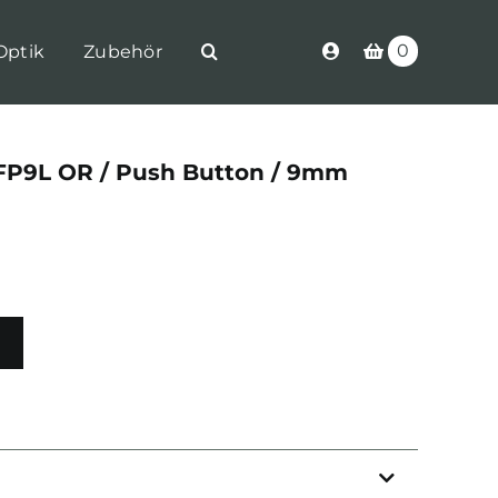
0
Optik
Zubehör
FP9L OR / Push Button / 9mm