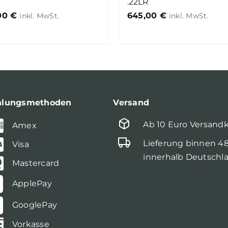
.22LR
,00
€
645,00
€
hlungsmethoden
Versand
Ab 10 Euro Versand
Amex
Lieferung binnen 4
Visa
innerhalb Deutschl
Mastercard
ApplePay
GooglePay
Vorkasse