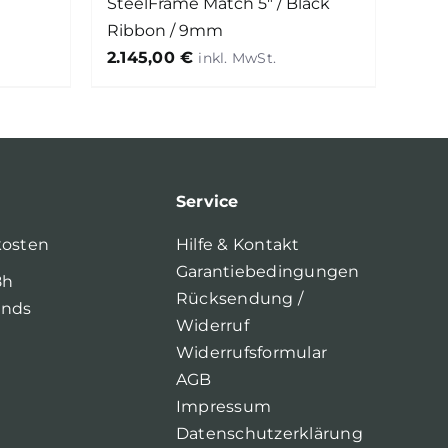
SteelFrame Match 5″ / Black
Ribbon / 9mm
2.145,00
€
Service
kosten
Hilfe & Kontakt
Garantiebedingungen
8h
Rücksendung /
ands
Widerruf
Widerrufsformular
AGB
Impressum
Datenschutzerklärung