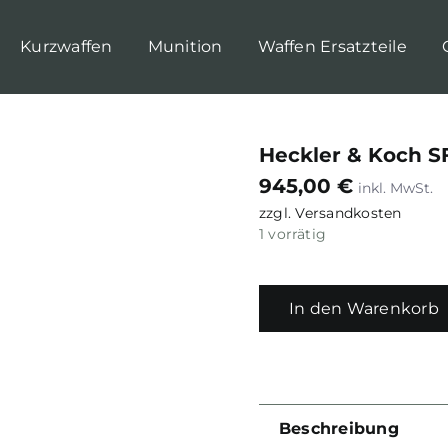
Kurzwaffen
Munition
Waffen Ersatzteile
Heckler & Koch S
945,00
€
zzgl.
Versandkosten
1 vorrätig
In den Warenkorb
Beschreibung