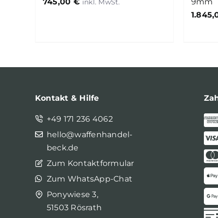
745,00
€
9mm
1.845
Kontakt & Hilfe
Za
+49 171 236 4062
hello@waffenhandel-
beck.de
Zum Kontaktformular
Zum WhatsApp-Chat
Ponywiese 3,
51503 Rösrath