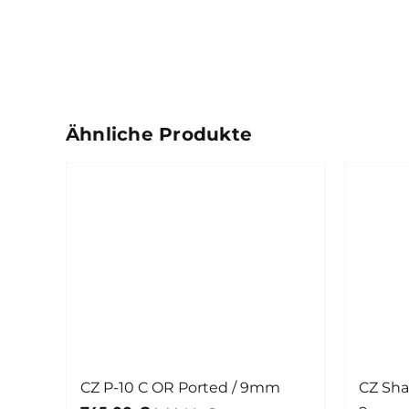
Ähnliche Produkte
CZ P-10 C OR Ported / 9mm
CZ Sha