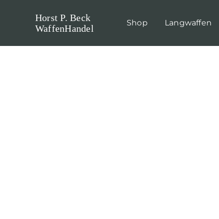
Skip
Horst P. Beck
to
Shop
Langwaffen
WaffenHandel
content