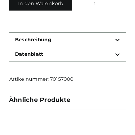
In den Warenkorb
Holosun
HE507COMP-
GR
Green
Dot
Beschreibung
Sight
/
Datenblatt
2.0MOA
Menge
70157000
Ähnliche Produkte