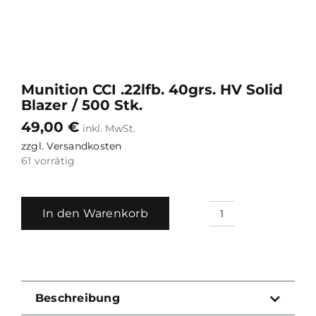
Munition CCI .22lfb. 40grs. HV Solid
Blazer / 500 Stk.
49,00
€
zzgl.
Versandkosten
61 vorrätig
In den Warenkorb
Munition
CCI
.22lfb.
40grs.
HV
Beschreibung
Solid