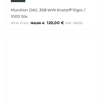
Munition DAG .308 WIN Knststff 10grs. /
1000 Stk.
Ursprünglicher
Aktueller
120,00
€
Alter Preis:
160,00
€
Preis
Preis
war:
ist:
160,00 €
120,00 €.