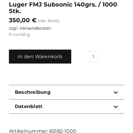
Luger FMJ Subsonic 140grs. / 1000
Stk.
350,00
€
zzgl.
Versandkosten
9 vorrätig
In den Warenkorb
Munition
Sellier
&
Bellot
9
Beschreibung
mm
Luger
Datenblatt
FMJ
Subsonic
140grs.
65182-1000
/