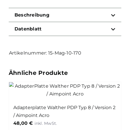
Mag
5.56x45mm
Beschreibung
/
.300BLK
Datenblatt
/
10
Schuss
15-Mag-10-170
Menge
Ähnliche Produkte
Adapterplatte Walther PDP Typ 8 / Version 2
/ Aimpoint Acro
48,00
€