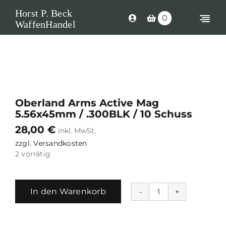
Skip
Horst P. Beck
0
to
Togg
WaffenHandel
content
Navi
Shop
Langwaffen
Kurzwaffen
Oberland Arms Active Mag
5.56x45mm / .300BLK / 10 Schuss
Munition
28,00
€
Waffen Ersatzteile
zzgl.
Versandkosten
2 vorrätig
Optik
Zubehör
In den Warenkorb
Oberland
Search
Arms
Active
for: