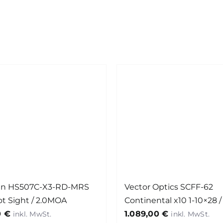
un HS507C-X3-RD-MRS
Vector Optics SCFF-62
t Sight / 2.0MOA
Continental x10 1-10×28 
0
€
1.089,00
€