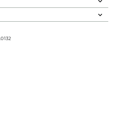
Sight
/
3.0MOA
/
mit
.0132
magnetischem
Ladecover
Menge