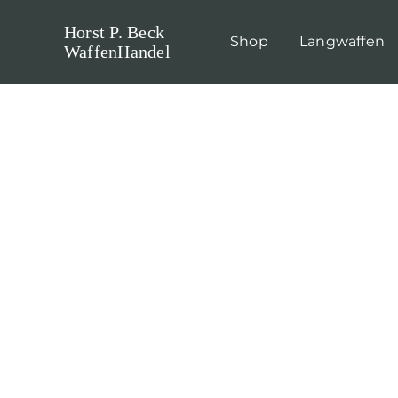
Skip
Horst P. Beck
to
Shop
Langwaffen
WaffenHandel
content