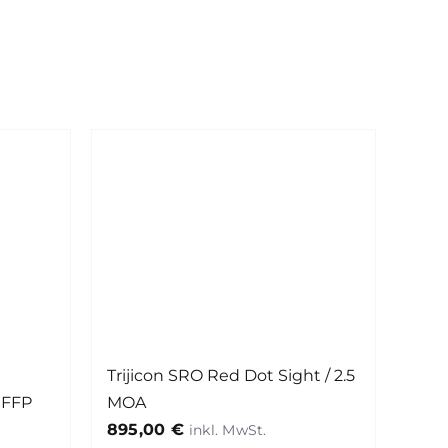
Trijicon SRO Red Dot Sight / 2.5
/ FFP
MOA
895,00
€