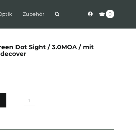
0
Optik
Zubehör
reen Dot Sight / 3.0MOA / mit
decover
Olight
Osight
X
Green
Dot