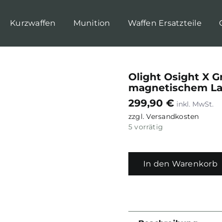
Kurzwaffen
Munition
Waffen Ersatzteile
Olight Osight X G
magnetischem La
299,90
€
zzgl.
Versandkosten
5 vorrätig
In den Warenkorb