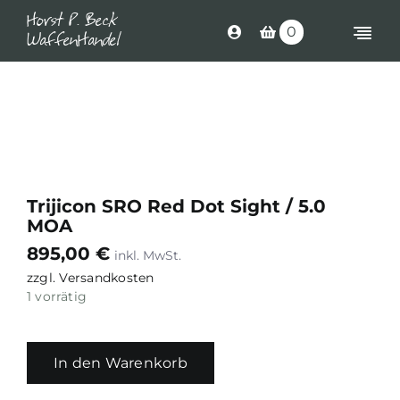
Skip
Horst P. Beck
0
to
WaffenHandel
Togg
content
Navi
Shop
Langwaffen
Kurzwaffen
Trijicon SRO Red Dot Sight / 5.0
Munition
MOA
Waffen Ersatzteile
895,00
€
zzgl.
Versandkosten
Optik
1 vorrätig
Zubehör
In den Warenkorb
Search
Trijicon
for:
SRO