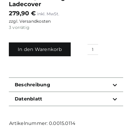
Ladecover
279,90
€
zzgl.
Versandkosten
3 vorrätig
In den Warenkorb
Olight
Osight
X
Red
Dot
Beschreibung
Sight
/
Datenblatt
3.0MOA
/
mit
0.0015.0114
magnetischem
Ladecover