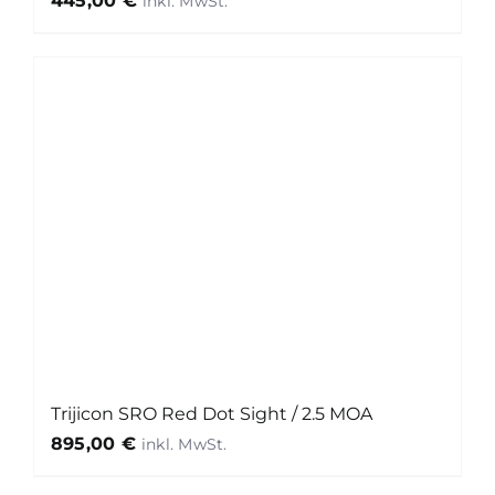
445,00
€
Trijicon SRO Red Dot Sight / 2.5 MOA
895,00
€