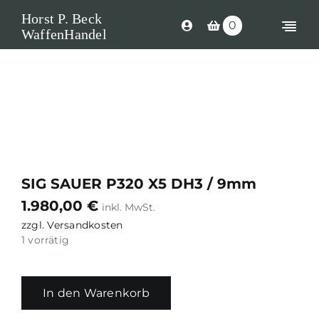
Skip
Horst P. Beck
0
to
Togg
WaffenHandel
content
Navi
Shop
Langwaffen
Kurzwaffen
Munition
SIG SAUER P320 X5 DH3 / 9mm
Waffen Ersatzteile
1.980,00
€
zzgl.
Versandkosten
Optik
1 vorrätig
Zubehör
In den Warenkorb
Search
for: