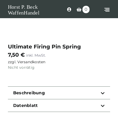
Skip
Horst P. Beck
0
to
Togg
WaffenHandel
content
Navi
Shop
Langwaffen
Ultimate Firing Pin Spring
Kurzwaffen
7,50
€
Munition
zzgl.
Versandkosten
Nicht vorrätig
Waffen Ersatzteile
Optik
Beschreibung
Zubehör
Datenblatt
Search
for: