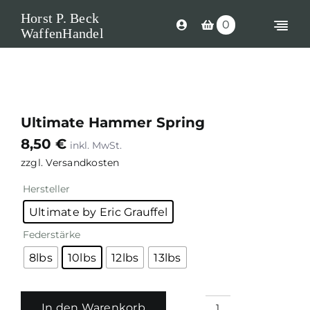
Skip
Horst P. Beck
0
to
Togg
WaffenHandel
content
Navi
Shop
Langwaff
Ultimate Hammer Spring
Kurzwaffe
8,50
€
Munition
zzgl.
Versandkosten
Hersteller
Waffen Ers
Ultimate by Eric Grauffel
Optik
Federstärke
Zubehör
8lbs
10lbs
12lbs
13lbs
Search
for:
In den Warenkorb