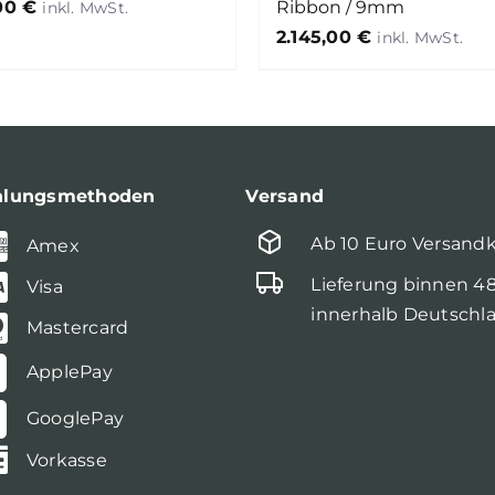
,00
€
Ribbon / 9mm
2.145,00
€
hlungsmethoden
Versand
Ab 10 Euro Versand
Amex
Lieferung binnen 4
Visa
innerhalb Deutschl
Mastercard
ApplePay
GooglePay
Vorkasse