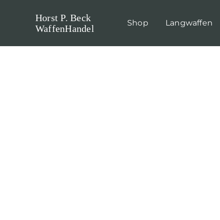
Skip
Horst P. Beck
to
Shop
Langwaffen
WaffenHandel
content