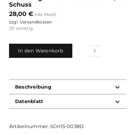
Schuss
28,00
€
zzgl.
Versandkosten
20 vorrätig
In den Warenkorb
Glock
Magazin
Schmeisser
9mm
/
Beschreibung
10
Schuss
Datenblatt
Menge
SCH15-0038D