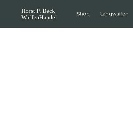
Skip
Horst P. Beck
to
Shop
Langwaffen
WaffenHandel
content