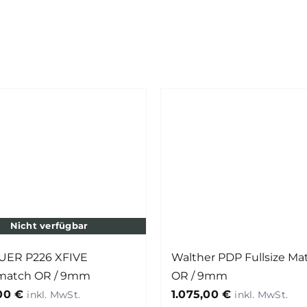
Nicht verfügbar
UER P226 XFIVE
Walther PDP Fullsize Ma
match OR / 9mm
OR / 9mm
,00
€
1.075,00
€