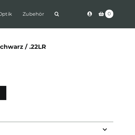
0
Optik
Zubehör
chwarz / .22LR