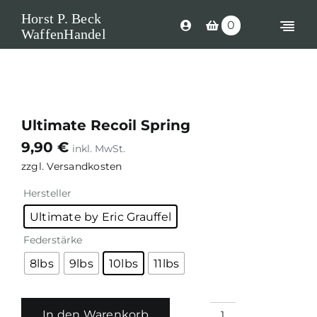
Skip
Horst P. Beck
0
to
Togg
WaffenHandel
content
Navi
Shop
Langwaff
Ultimate Recoil Spring
Kurzwaffe
9,90
€
Munition
zzgl.
Versandkosten
Hersteller
Waffen Ers
Ultimate by Eric Grauffel
Optik
Federstärke
Zubehör
8lbs
9lbs
10lbs
11lbs
Search
for:
In den Warenkorb