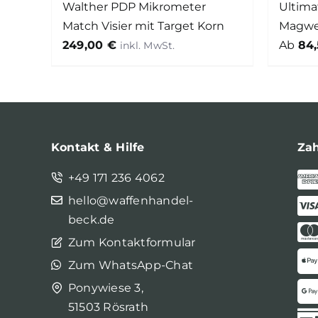
Walther PDP Mikrometer
Ultima
Match Visier mit Target Korn
Magwel
249,00
€
Ab
84
Kontakt & Hilfe
Za
+49 171 236 4062
hello@waffenhandel-
beck.de
Zum Kontaktformular
Zum WhatsApp-Chat
Ponywiese 3,
51503 Rösrath