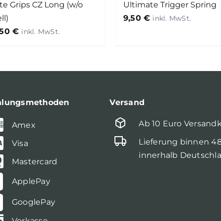
te Grips CZ Long (w/o
Ultimate Trigger Spring
l)
9,50
€
,50
€
hlungsmethoden
Versand
Ab 10 Euro Versand
Amex
Lieferung binnen 4
Visa
innerhalb Deutschl
Mastercard
ApplePay
GooglePay
Vorkasse