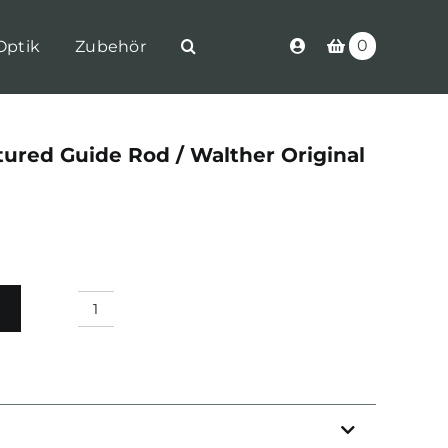
0
Optik
Zubehör
ured Guide Rod / Walther Original
Walther
PDP
Captured
Guide
Rod
/