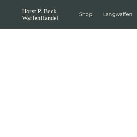
Skip
Horst P. Beck
to
Shop
Langwaffen
WaffenHandel
content